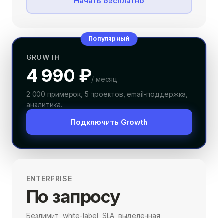
Начать бесплатно
Популярный
GROWTH
4 990 ₽
/ месяц
2 000 примерок, 5 проектов, email-поддержка,
аналитика.
Подключить Growth
ENTERPRISE
По запросу
Безлимит, white-label, SLA, выделенная