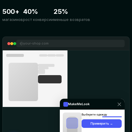
500+
40%
25%
магазинов
рост конверсии
меньше возвратов
your-shop.com
MakeMeLook
Выберите одежду
Примерить →